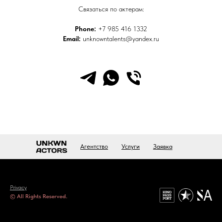
Связаться по актерам:
Phone:
+7 985 416 1332
Email:
unknowntalents@yandex.ru
Заявка
Агентство
Услуги
Privacy
© All Rights Reserved.