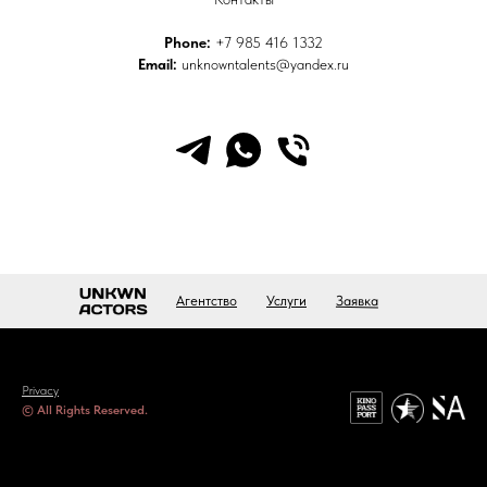
Phone:
+7 985 416 1332
Email:
unknowntalents@yandex.ru
Заявка
Агентство
Услуги
Privacy
© All Rights Reserved.